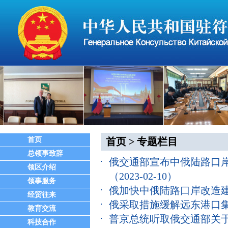
首页
首页
>
专题栏目
总领事致辞
俄交通部宣布中俄陆路口
领区介绍
（2023-02-10）
领事服务
俄加快中俄陆路口岸改造
经贸往来
俄采取措施缓解远东港口
教育交流
普京总统听取俄交通部关
科技合作