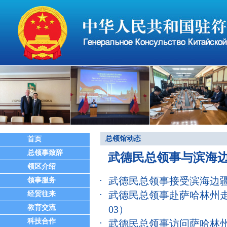
总领馆动态
首页
总领事致辞
武德民总领事与滨海
领区介绍
武德民总领事接受滨海边
领事服务
武德民总领事赴萨哈林州
经贸往来
教育交流
03）
科技合作
​武德民总领事访问萨哈林