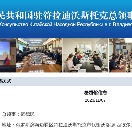
系方式
总领馆信息
2023/11/07
领事：武德民
址：俄罗斯滨海边疆区符拉迪沃斯托克市伏谢沃洛德·西彼尔采