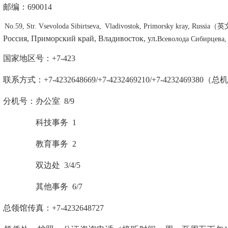
编：690014
59, Str. Vsevoloda Sibirtseva,
Vladivostok, Primorsky kray, Russia
（
сия, Приморский край, Владивосток, ул.
Всеволода Сибир
家地区号：+7-423
系方式：+7-
4232648669/+7-4232469210/+7-423246938
机号：办公室 8/9
科技事务 1
教育事务 2
边处 3/4/5
他事务 6/7
总领馆传真：+7-4232648727