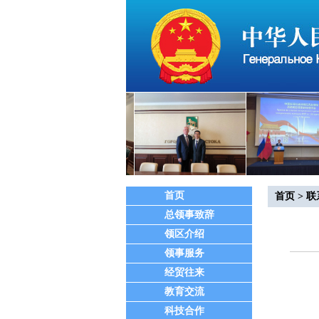
首页
首页
>
联
总领事致辞
领区介绍
领事服务
经贸往来
总
教育交流
地
科技合作