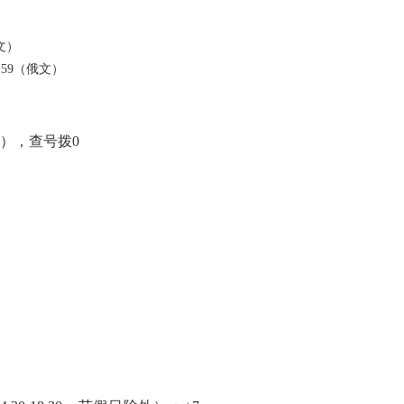
英文）
цева, 59（俄文）
0（总机），查号拨0