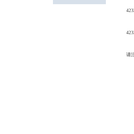
领
423
42
领
请注
商
电
总领
总领
领