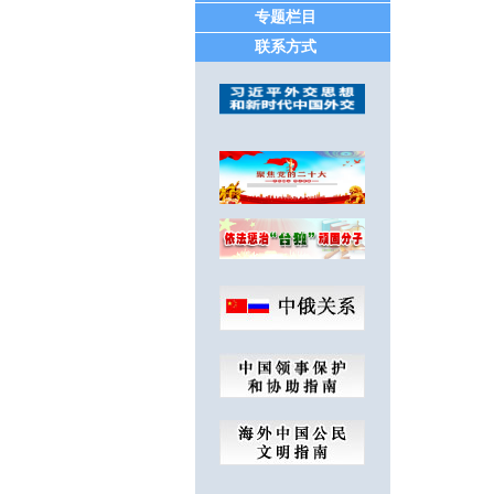
邮
专题栏目
联系方式
No.
Рос
国
联
分
双
其