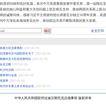
的亲切问候和良好祝愿，表示中方高度重视发展中塞关系，愿一如既往
及彼此核心利益和重大关切问题上坚定相互支持，推动两国关系再上新台
席的诚挚问候，感谢习近平主席派特使出席塞舌尔独立50周年庆典，高
同中方深化各领域务实合作，推动双边关系不断取得新的更大发展。
全文打印
发展大臣克莱弗利
(2023-02-19)
总理兼外交与国防部长马丁
(2023-02-19)
相兼外交大臣胡克斯特拉
(2023-02-19)
会见王毅
(2023-02-19)
长沙伦贝格
(2023-02-19)
莱希举行会谈
(2023-02-14)
统莱希
(2023-02-14)
坦代外长赛义多夫简短会见
(2023-02-15)
中华人民共和国驻符拉迪沃斯托克总领事馆 版权所有