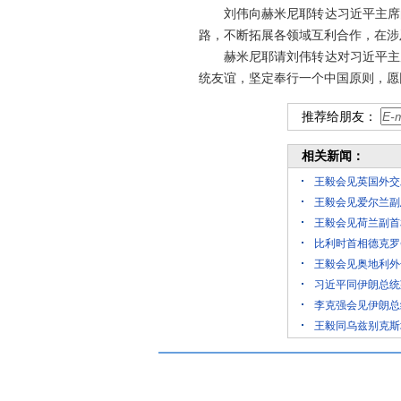
刘伟向赫米尼耶转达习近平主席
路，不断拓展各领域互利合作，在涉
赫米尼耶请刘伟转达对习近平主
统友谊，坚定奉行一个中国原则，愿
推荐给朋友：
相关新闻：
王毅会见英国外交
王毅会见爱尔兰副
王毅会见荷兰副首
比利时首相德克罗
王毅会见奥地利外
习近平同伊朗总统
李克强会见伊朗总
王毅同乌兹别克斯