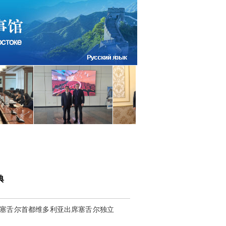
典
在塞舌尔首都维多利亚出席塞舌尔独立