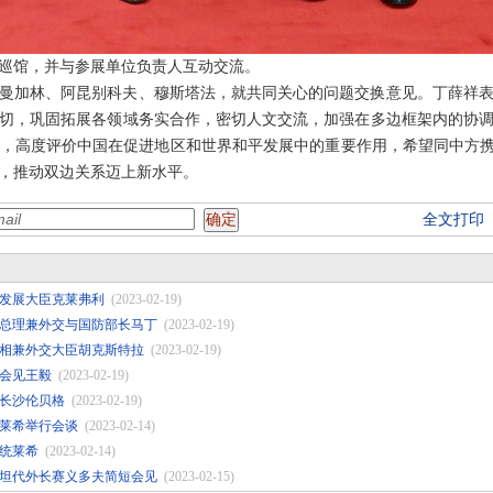
巡馆，并与参展单位负责人互动交流。
见茹曼加林、阿昆别科夫、穆斯塔法，就共同关心的问题交换意见。丁薛祥
切，巩固拓展各领域务实合作，密切人文交流，加强在多边框架内的协
，高度评价中国在促进地区和世界和平发展中的重要作用，希望同中方携
，推动双边关系迈上新水平。
全文打印
发展大臣克莱弗利
(2023-02-19)
总理兼外交与国防部长马丁
(2023-02-19)
相兼外交大臣胡克斯特拉
(2023-02-19)
会见王毅
(2023-02-19)
长沙伦贝格
(2023-02-19)
莱希举行会谈
(2023-02-14)
统莱希
(2023-02-14)
坦代外长赛义多夫简短会见
(2023-02-15)