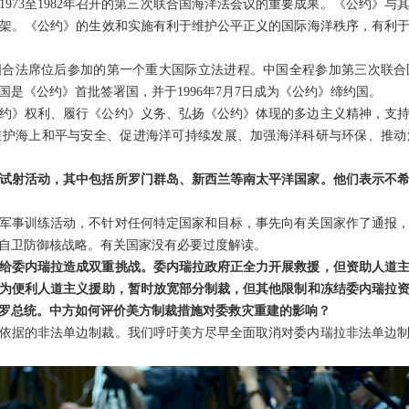
1973至1982年召开的第三次联合国海洋法会议的重要成果。《公约》
架。《公约》的生效和实施有利于维护公平正义的国际海洋秩序，有利
国合法席位后参加的第一个重大国际立法进程。中国全程参加第三次联合
是《公约》首批签署国，并于1996年7月7日成为《公约》缔约国。
公约》权利、履行《公约》义务、弘扬《公约》体现的多边主义精神，支
维护海上和平与安全、促进海洋可持续发展、加强海洋科研与环保、推动
试射活动，其中包括所罗门群岛、新西兰等南太平洋国家。他们表示不
军事训练活动，不针对任何特定国家和目标，事先向有关国家作了通报
自卫防御核战略。有关国家没有必要过度解读。
给委内瑞拉造成双重挑战。委内瑞拉政府正全力开展救援，但资助人道
为便利人道主义援助，暂时放宽部分制裁，但其他限制和冻结委内瑞拉
罗总统。中方如何评价美方制裁措施对委救灾重建的影响？
依据的非法单边制裁。我们呼吁美方尽早全面取消对委内瑞拉非法单边