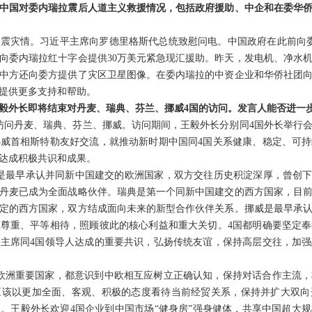
中国对委内瑞拉震后人道主义救援情况，包括政府援助、中企和在委华
震灾情。习近平主席向罗德里格斯代总统致慰问电。中国政府在此前向
向委内瑞拉红十字会提供30万美元紧急现汇援助。昨天，发电机、净水机
中方还向委方提供了灾区卫星图像。在委内瑞拉的中资企业和华侨社团
提供更多支持和帮助。
毅外长即将结束对丹麦、瑞典、芬兰、挪威4国的访问。发言人能否进一
日访问丹麦、瑞典、芬兰、挪威。访问期间，王毅外长分别同4国外长举行
威首相斯特勒友好交流，就推动新时期中国同4国关系健康、稳定、可
达成积极共识和成果。
是最早承认并同新中国建交的欧洲国家，双方交往历史积淀深厚，曾创下
丹麦已成为全面战略伙伴。瑞典是第一个同新中国建交的西方国家，目
定的西方国家，双方结成面向未来的新型合作伙伴关系。挪威是最早承
尊重、平等相待，照顾彼此的核心利益和重大关切。4国都明确要坚定
主席同4国领导人达成的重要共识，弘扬传统友谊，保持高层交往，加
欧洲重要国家，都意识到中欧相互应树立正确认知，保持对话合作主流
应该以更加全面、客观、积极的态度看待当前经贸关系，保持并扩大双向
。王毅外长欢迎4国企业到中国市场“健身房”强身健体，共享中国超大