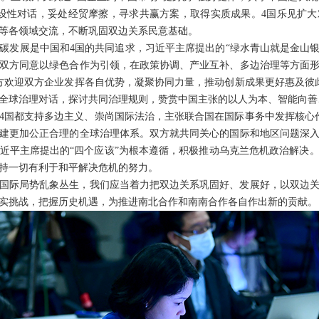
设性对话，妥处经贸摩擦，寻求共赢方案，取得实质成果。4国乐见扩
等各领域交流，不断巩固双边关系民意基础。
碳发展是中国和4国的共同追求，习近平主席提出的“绿水青山就是金山银
双方同意以绿色合作为引领，在政策协调、产业互补、多边治理等方面
方欢迎双方企业发挥各自优势，凝聚协同力量，推动创新成果更好惠及彼
全球治理对话，探讨共同治理规则，赞赏中国主张的以人为本、智能向善
4国都支持多边主义、崇尚国际法治，主张联合国在国际事务中发挥核心
建更加公正合理的全球治理体系。双方就共同关心的国际和地区问题深
近平主席提出的“四个应该”为根本遵循，积极推动乌克兰危机政治解决
持一切有利于和平解决危机的努力。
国际局势乱象丛生，我们应当着力把双边关系巩固好、发展好，以双边
实挑战，把握历史机遇，为推进南北合作和南南合作各自作出新的贡献。