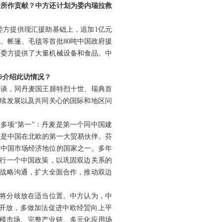
侨所作贡献？中方还计划为委内瑞拉救
委方提供现汇援助基础上，追加1亿元
、帐篷、毛毯等首批80吨中国政府援
向委方提供了大量机械设备和食品。中
步介绍此访情况？
会谈，同丹麦国王腓特烈十世、瑞典首
持续发展以及共同关心的国际和地区问
多项“第一”：丹麦是第一个同中国建
前是中国在北欧的第一大贸易伙伴。芬
认中国市场经济地位的国家之一。多年
奉行一个中国政策，以巩固双边关系的
强战略沟通，扩大全面合作，推动双边
，将分歧放在适当位置。
中方认为，中
开放，多做加法促进中欧经贸向上平
规模市场、完整产业链、多元化应用场