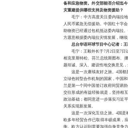
备和应急物资。外交部能否介绍迄今
灾重建提供哪些支持及物资援助？
毛宁：中方高度关注委内瑞拉地
人民币紧急无偿援助。中国红十字会
助物资已经通过包机抵达委内瑞拉。
方愿意根据委内瑞拉灾情发展，继续
总台华语环球节目中心记者：王
毛宁：
王毅外长于7月2日至7
相克里斯特松、芬兰总统斯图布、挪
题坦诚、深入、建设性地交换意见，
这是一次赓续友好之旅。4国都
立绿色转型合作机制的国家，中国和
兰是第一个同中国签订政府间贸易协
交往形成的有益经验就是，坚持相互
政治基础；都同意进一步落实习近平
关系实现新发展。
这是一次深化互信之旅。4国是
欧多年经贸合作已取得丰硕成果，
衡。欧方认识到需要加强自身竞争力