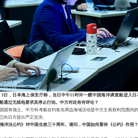
3日，日本海上保安厅称，当日中午11时许一艘中国海洋调查船进入
船通过无线电要求其停止行动。中方对此有何评论？
国固有领土。中方科考船在钓鱼岛周边海域活动是中方主权权利范围内
已向日方提出严正交涉。
海洋法公约》对中国生效三十周年。请问，中国如何看待《公约》作用